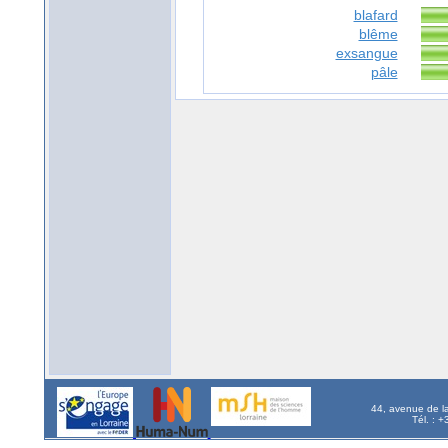
blafard
blême
exsangue
pâle
44, avenue de l
Tél. : 