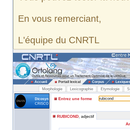
En vous remerciant,
L'équipe du CNRTL
Accueil
Portail lexical
Corpus
Lexique
Morphologie
Lexicographie
Etymologie
S
Entrez une forme
Dicosyn
CRISCO
RUBICOND
, adjectif
An