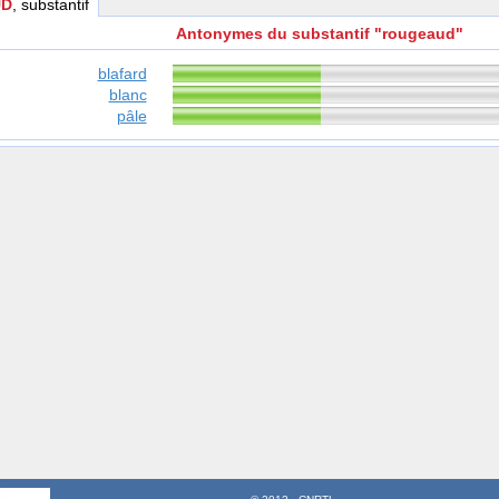
UD
, substantif
Antonymes du substantif "rougeaud"
blafard
blanc
pâle