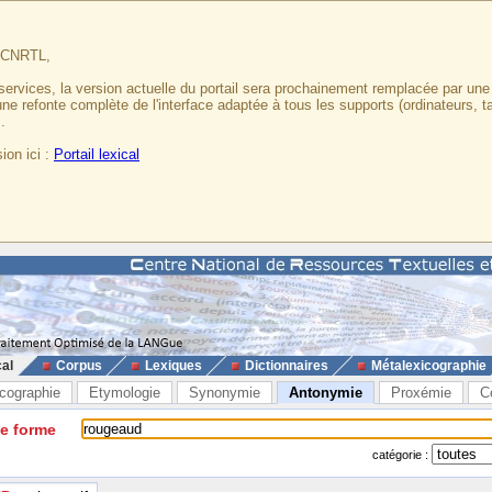
u CNRTL,
services, la version actuelle du portail sera prochainement remplacée par un
 une refonte complète de l'interface adaptée à tous les supports (ordinateurs, t
.
ion ici :
Portail lexical
cal
Corpus
Lexiques
Dictionnaires
Métalexicographie
cographie
Etymologie
Synonymie
Antonymie
Proxémie
C
ne forme
catégorie :