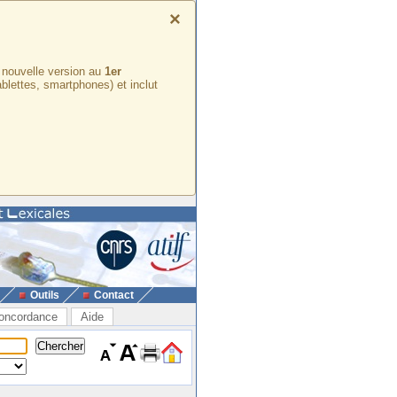
×
e nouvelle version au
1er
ablettes, smartphones) et inclut
Outils
Contact
oncordance
Aide