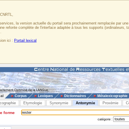
u CNRTL,
services, la version actuelle du portail sera prochainement remplacée par un
 une refonte complète de l'interface adaptée à tous les supports (ordinateurs, t
.
ion ici :
Portail lexical
cal
Corpus
Lexiques
Dictionnaires
Métalexicographie
cographie
Etymologie
Synonymie
Antonymie
Proxémie
C
ne forme
catégorie :