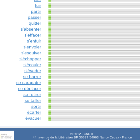
fuir
partir
passer
quitter
s'absenter
s'effacer
s'enfuir
s'envoler
s'esquiver
s'échapper
s'écouler
s'évader
se barrer
se carapater
se déplacer
se retirer
se tailler
sortir
écarter
évacuer
© 2012 - CNRTL
44, avenue de la Libération BP 30687 54063 Nancy Cedex - France