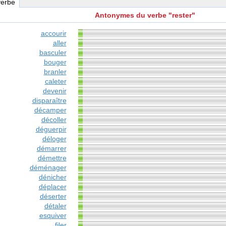
verbe
Antonymes du verbe "rester"
accourir
aller
basculer
bouger
branler
caleter
devenir
disparaître
décamper
décoller
déguerpir
déloger
démarrer
démettre
déménager
dénicher
déplacer
déserter
détaler
esquiver
filer