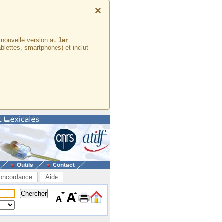
×
e nouvelle version au
1er
ablettes, smartphones) et inclut
Outils
Contact
oncordance
Aide