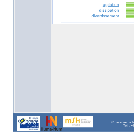
agitation
dissipation
divertissement
44, avenue de l
Tél. : 