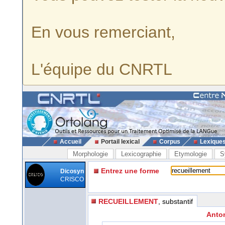
En vous remerciant,
L'équipe du CNRTL
Accueil
Portail lexical
Corpus
Lexique
Morphologie
Lexicographie
Etymologie
S
Entrez une forme
Dicosyn
CRISCO
RECUEILLEMENT
, substantif
Anton