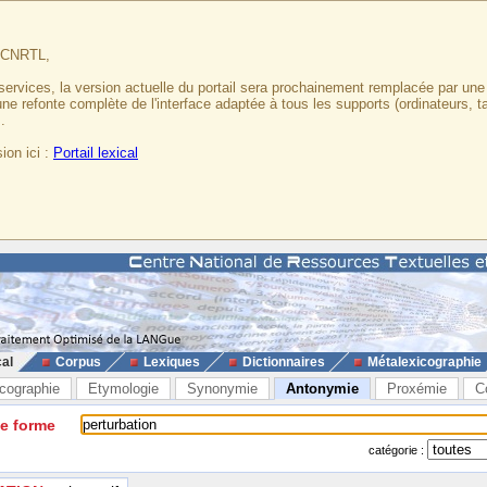
u CNRTL,
services, la version actuelle du portail sera prochainement remplacée par un
 une refonte complète de l'interface adaptée à tous les supports (ordinateurs, t
.
ion ici :
Portail lexical
cal
Corpus
Lexiques
Dictionnaires
Métalexicographie
cographie
Etymologie
Synonymie
Antonymie
Proxémie
C
ne forme
catégorie :