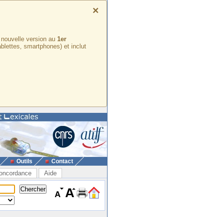
×
e nouvelle version au
1er
ablettes, smartphones) et inclut
Outils
Contact
oncordance
Aide