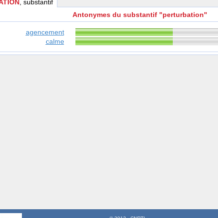
ATION
, substantif
Antonymes du substantif "perturbation"
agencement
calme