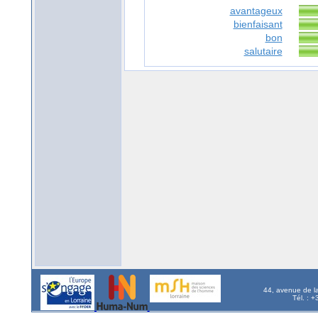
avantageux
bienfaisant
bon
salutaire
44, avenue de l
Tél. : 