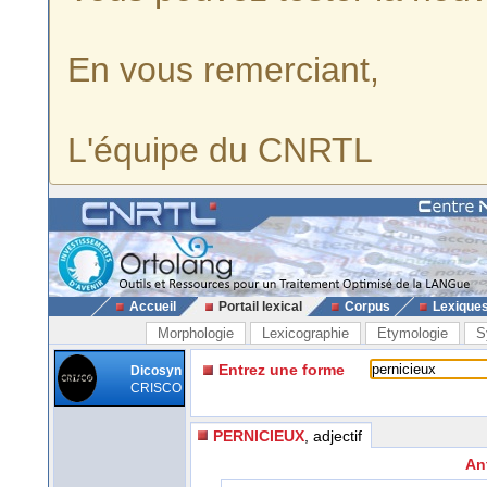
En vous remerciant,
L'équipe du CNRTL
Accueil
Portail lexical
Corpus
Lexique
Morphologie
Lexicographie
Etymologie
S
Entrez une forme
Dicosyn
CRISCO
PERNICIEUX
, adjectif
An