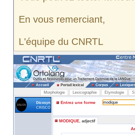
En vous remerciant,
L'équipe du CNRTL
Accueil
Portail lexical
Corpus
Lexique
Morphologie
Lexicographie
Etymologie
S
Entrez une forme
Dicosyn
CRISCO
MODIQUE
, adjectif
An