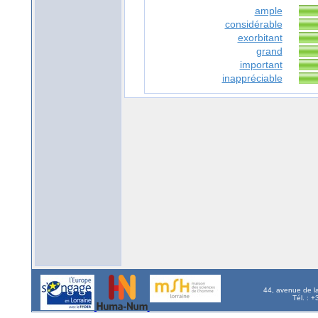
ample
considérable
exorbitant
grand
important
inappréciable
44, avenue de l
Tél. : 