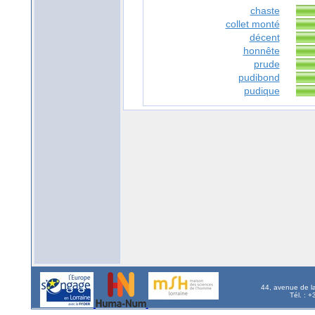
chaste
collet monté
décent
honnête
prude
pudibond
pudique
44, avenue de l
Tél. : 