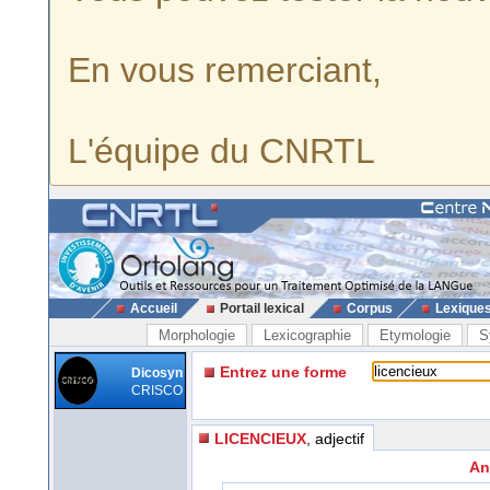
En vous remerciant,
L'équipe du CNRTL
Accueil
Portail lexical
Corpus
Lexique
Morphologie
Lexicographie
Etymologie
S
Entrez une forme
Dicosyn
CRISCO
LICENCIEUX
, adjectif
An