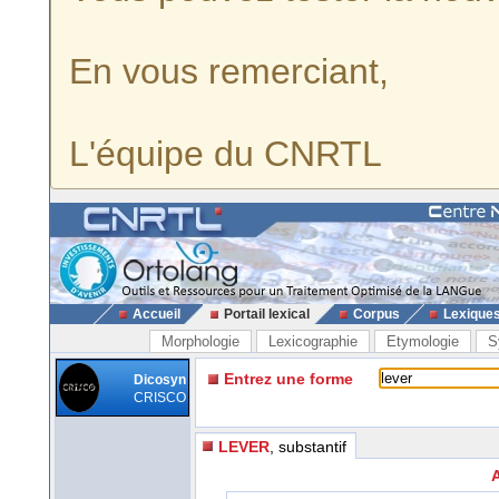
En vous remerciant,
L'équipe du CNRTL
Accueil
Portail lexical
Corpus
Lexique
Morphologie
Lexicographie
Etymologie
S
Entrez une forme
Dicosyn
CRISCO
LEVER
, substantif
A