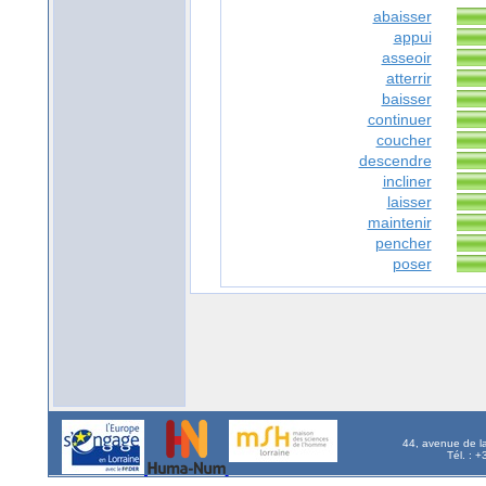
abaisser
appui
asseoir
atterrir
baisser
continuer
coucher
descendre
incliner
laisser
maintenir
pencher
poser
44, avenue de l
Tél. : 