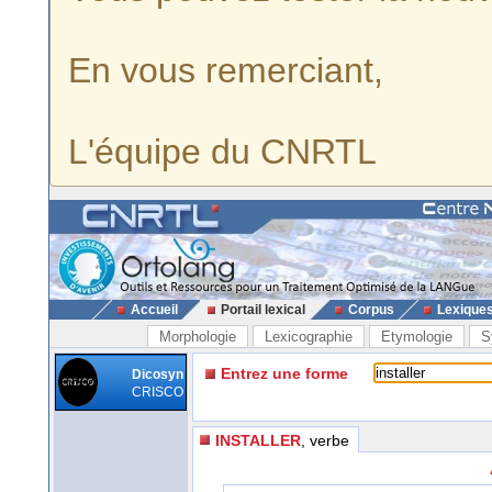
En vous remerciant,
L'équipe du CNRTL
Accueil
Portail lexical
Corpus
Lexique
Morphologie
Lexicographie
Etymologie
S
Entrez une forme
Dicosyn
CRISCO
INSTALLER
, verbe