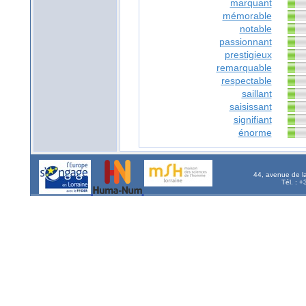
marquant
mémorable
notable
passionnant
prestigieux
remarquable
respectable
saillant
saisissant
signifiant
énorme
44, avenue de l
Tél. : 