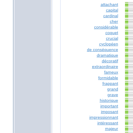
attachant
capital
cardinal
cher
considérable
coquet
crucial
cyclopéen
de conséquence
dramatique
décoratif
extraordinaire
fameux
formidable
frappant
grand
grave
historique
important
imposant
impressionnant
intéressant
majeur