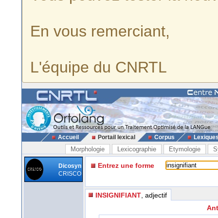
En vous remerciant,
L'équipe du CNRTL
Accueil
Portail lexical
Corpus
Lexique
Morphologie
Lexicographie
Etymologie
S
Entrez une forme
Dicosyn
CRISCO
INSIGNIFIANT
, adjectif
Ant