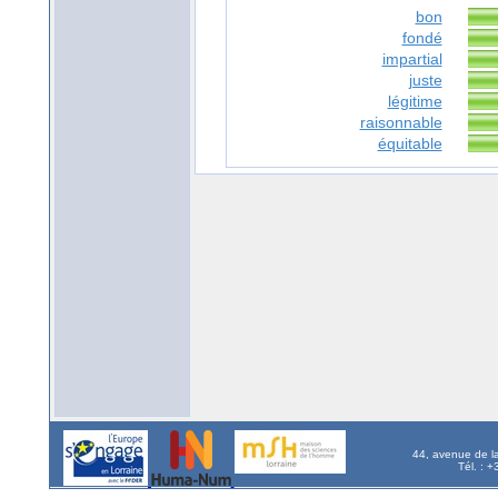
bon
fondé
impartial
juste
légitime
raisonnable
équitable
44, avenue de l
Tél. : 