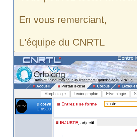
En vous remerciant,
L'équipe du CNRTL
Accueil
Portail lexical
Corpus
Lexique
Morphologie
Lexicographie
Etymologie
S
Entrez une forme
Dicosyn
CRISCO
INJUSTE
, adjectif
A