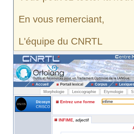
En vous remerciant,
L'équipe du CNRTL
Accueil
Portail lexical
Corpus
Lexique
Morphologie
Lexicographie
Etymologie
S
Entrez une forme
Dicosyn
CRISCO
INFIME
, adjectif