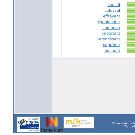
capital
colossal
effrayant
gigantesque
immense
important
retentissant
suprême
éminent
44, avenue de l
Tél. : 