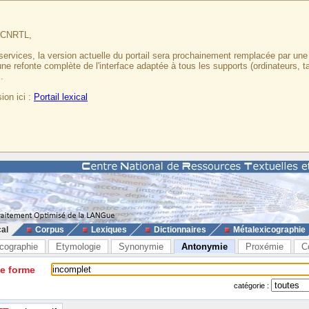
u CNRTL,
services, la version actuelle du portail sera prochainement remplacée par un
 une refonte complète de l'interface adaptée à tous les supports (ordinateurs, t
.
ion ici :
Portail lexical
cal
Corpus
Lexiques
Dictionnaires
Métalexicographie
cographie
Etymologie
Synonymie
Antonymie
Proxémie
C
ne forme
catégorie :