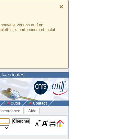
×
e nouvelle version au
1er
ablettes, smartphones) et inclut
Outils
Contact
oncordance
Aide