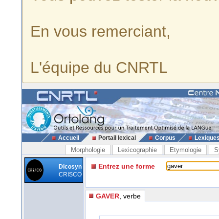
En vous remerciant,
L'équipe du CNRTL
Accueil
Portail lexical
Corpus
Lexique
Morphologie
Lexicographie
Etymologie
S
Entrez une forme
Dicosyn
CRISCO
GAVER
, verbe