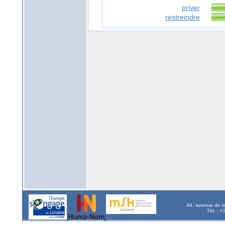
priver
restreindre
44, avenue de l
Tél. : 