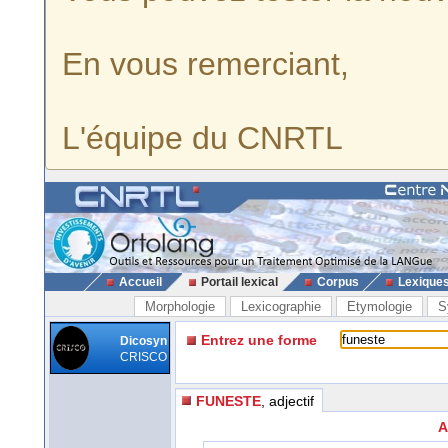
En vous remerciant,
L'équipe du CNRTL
Accueil
Portail lexical
Corpus
Lexique
Morphologie
Lexicographie
Etymologie
S
Entrez une forme
Dicosyn
CRISCO
FUNESTE
, adjectif
A