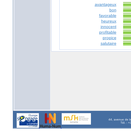
avantageux
bon
favorable
heureux
innocent
profitable
propice
salutaire
44, avenue de l
Tél. : 