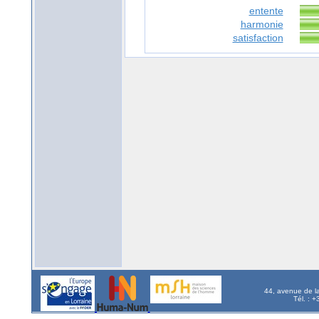
entente
harmonie
satisfaction
44, avenue de l
Tél. : 