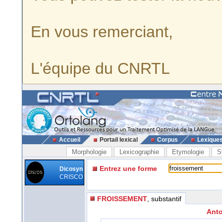
En vous remerciant,
L'équipe du CNRTL
Accueil
Portail lexical
Corpus
Lexique
Morphologie
Lexicographie
Etymologie
S
Entrez une forme
Dicosyn
CRISCO
FROISSEMENT
, substantif
Anto