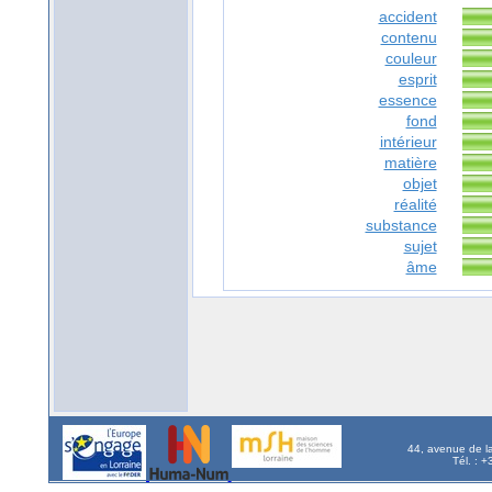
accident
contenu
couleur
esprit
essence
fond
intérieur
matière
objet
réalité
substance
sujet
âme
44, avenue de l
Tél. : 