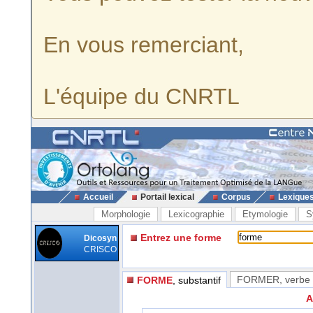
En vous remerciant,
L'équipe du CNRTL
Accueil
Portail lexical
Corpus
Lexique
Morphologie
Lexicographie
Etymologie
S
Entrez une forme
Dicosyn
CRISCO
FORMER
, verbe
FORME
, substantif
A