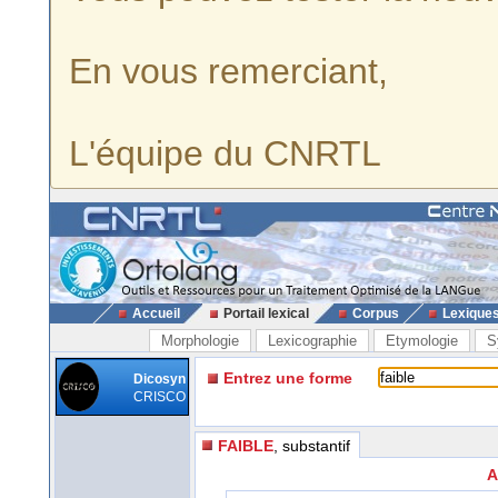
En vous remerciant,
L'équipe du CNRTL
Accueil
Portail lexical
Corpus
Lexique
Morphologie
Lexicographie
Etymologie
S
Entrez une forme
Dicosyn
CRISCO
FAIBLE
, substantif
A