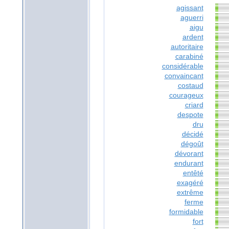
agissant
aguerri
aigu
ardent
autoritaire
carabiné
considérable
convaincant
costaud
courageux
criard
despote
dru
décidé
dégoût
dévorant
endurant
entêté
exagéré
extrême
ferme
formidable
fort