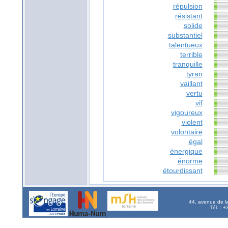
répulsion
résistant
solide
substantiel
talentueux
terrible
tranquille
tyran
vaillant
vertu
vif
vigoureux
violent
volontaire
égal
énergique
énorme
étourdissant
44, avenue de l
Tél. : 