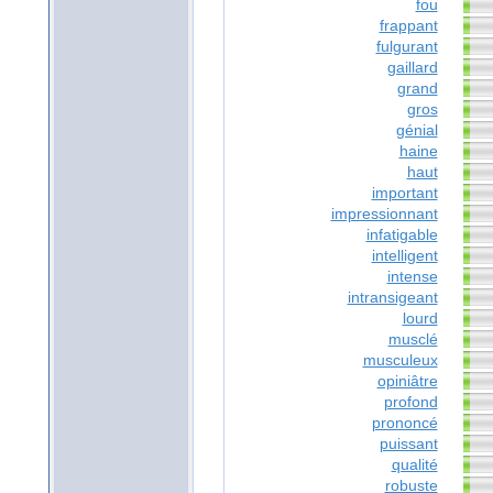
fou
frappant
fulgurant
gaillard
grand
gros
génial
haine
haut
important
impressionnant
infatigable
intelligent
intense
intransigeant
lourd
musclé
musculeux
opiniâtre
profond
prononcé
puissant
qualité
robuste