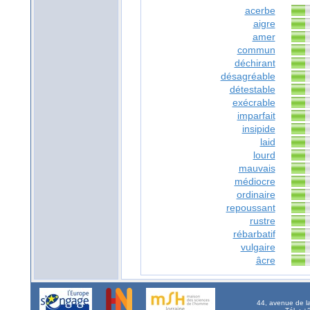
acerbe
aigre
amer
commun
déchirant
désagréable
détestable
exécrable
imparfait
insipide
laid
lourd
mauvais
médiocre
ordinaire
repoussant
rustre
rébarbatif
vulgaire
âcre
44, avenue de l