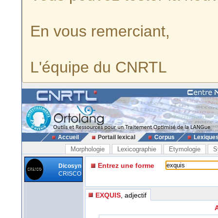
En vous remerciant,
L'équipe du CNRTL
Accueil
Portail lexical
Corpus
Lexique
Morphologie
Lexicographie
Etymologie
S
Entrez une forme
Dicosyn
CRISCO
EXQUIS
, adjectif
A