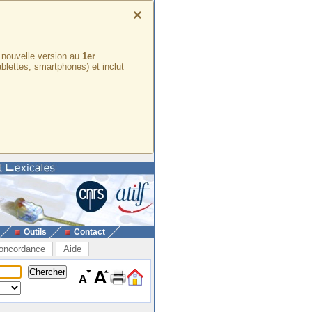
×
e nouvelle version au
1er
ablettes, smartphones) et inclut
Outils
Contact
oncordance
Aide