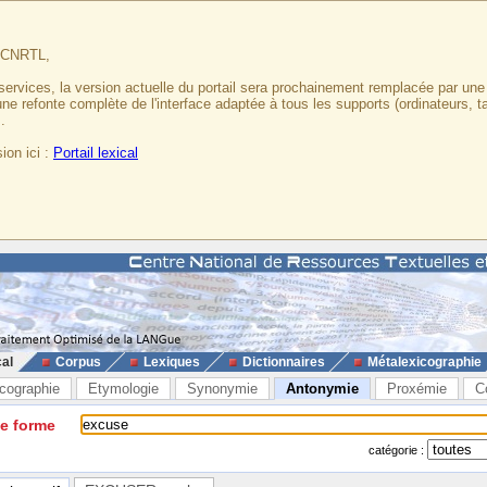
u CNRTL,
services, la version actuelle du portail sera prochainement remplacée par un
 une refonte complète de l'interface adaptée à tous les supports (ordinateurs, t
.
ion ici :
Portail lexical
cal
Corpus
Lexiques
Dictionnaires
Métalexicographie
cographie
Etymologie
Synonymie
Antonymie
Proxémie
C
ne forme
catégorie :