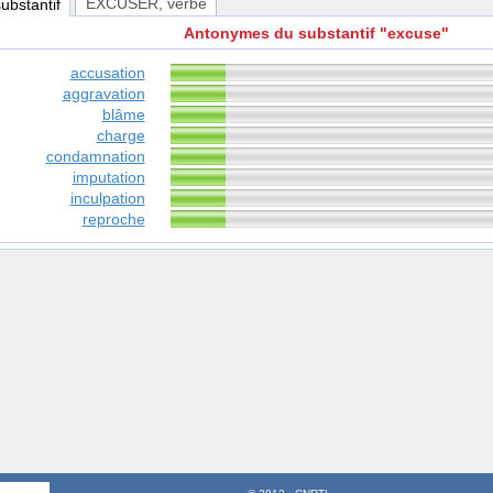
EXCUSER
, verbe
substantif
Antonymes du substantif "excuse"
accusation
aggravation
blâme
charge
condamnation
imputation
inculpation
reproche