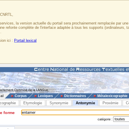
u CNRTL,
services, la version actuelle du portail sera prochainement remplacée par un
 une refonte complète de l'interface adaptée à tous les supports (ordinateurs, t
.
ion ici :
Portail lexical
cal
Corpus
Lexiques
Dictionnaires
Métalexicographie
cographie
Etymologie
Synonymie
Antonymie
Proxémie
C
ne forme
catégorie :