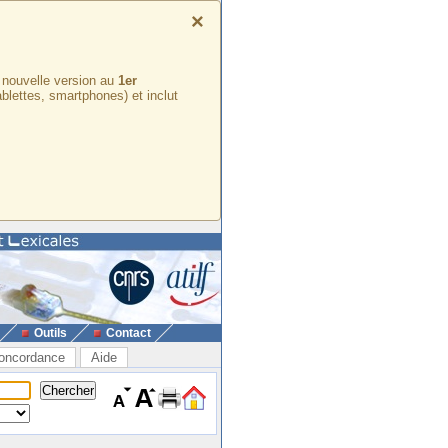
×
e nouvelle version au
1er
ablettes, smartphones) et inclut
Outils
Contact
oncordance
Aide