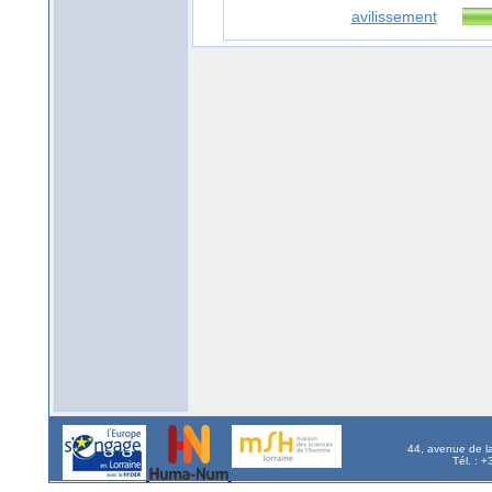
avilissement
44, avenue de l
Tél. : 