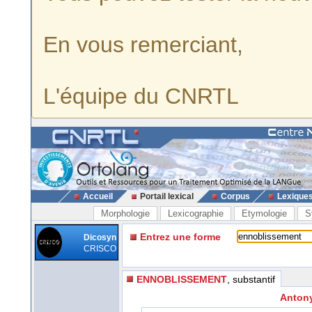
En vous remerciant,
L'équipe du CNRTL
Accueil
Portail lexical
Corpus
Lexique
Morphologie
Lexicographie
Etymologie
S
Entrez une forme
Dicosyn
CRISCO
ENNOBLISSEMENT
, substantif
Antony