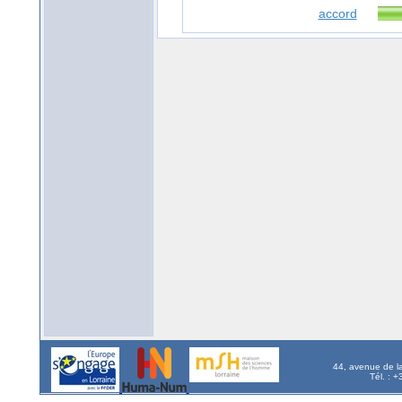
accord
44, avenue de l
Tél. : 