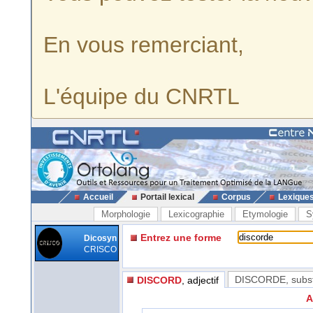
En vous remerciant,
L'équipe du CNRTL
Accueil
Portail lexical
Corpus
Lexique
Morphologie
Lexicographie
Etymologie
S
Entrez une forme
Dicosyn
CRISCO
DISCORDE
, subs
DISCORD
, adjectif
A