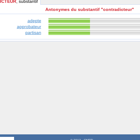
ICTEUR
, substantif
Antonymes du substantif "contradicteur"
adepte
approbateur
partisan