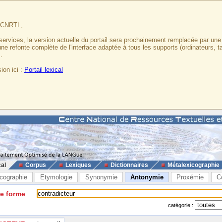
u CNRTL,
services, la version actuelle du portail sera prochainement remplacée par un
 une refonte complète de l'interface adaptée à tous les supports (ordinateurs, t
.
ion ici :
Portail lexical
cal
Corpus
Lexiques
Dictionnaires
Métalexicographie
cographie
Etymologie
Synonymie
Antonymie
Proxémie
C
ne forme
catégorie :