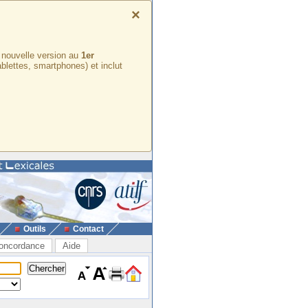
×
e nouvelle version au
1er
ablettes, smartphones) et inclut
Outils
Contact
oncordance
Aide