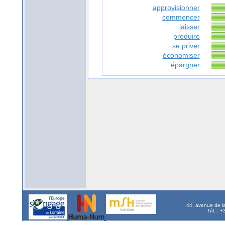
approvisionner
commencer
laisser
produire
se priver
économiser
épargner
44, avenue de l
Tél. : 