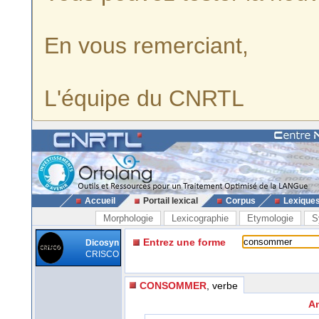
En vous remerciant,
L'équipe du CNRTL
Accueil
Portail lexical
Corpus
Lexique
Morphologie
Lexicographie
Etymologie
S
Entrez une forme
Dicosyn
CRISCO
CONSOMMER
, verbe
A