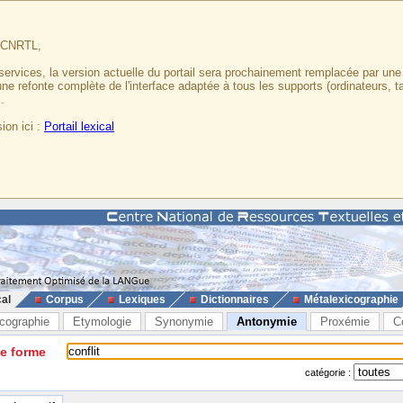
u CNRTL,
services, la version actuelle du portail sera prochainement remplacée par un
 une refonte complète de l'interface adaptée à tous les supports (ordinateurs, t
.
ion ici :
Portail lexical
cal
Corpus
Lexiques
Dictionnaires
Métalexicographie
cographie
Etymologie
Synonymie
Antonymie
Proxémie
C
ne forme
catégorie :