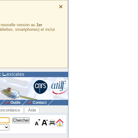
×
e nouvelle version au
1er
ablettes, smartphones) et inclut
Outils
Contact
oncordance
Aide