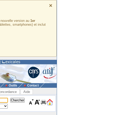
×
e nouvelle version au
1er
ablettes, smartphones) et inclut
Outils
Contact
oncordance
Aide