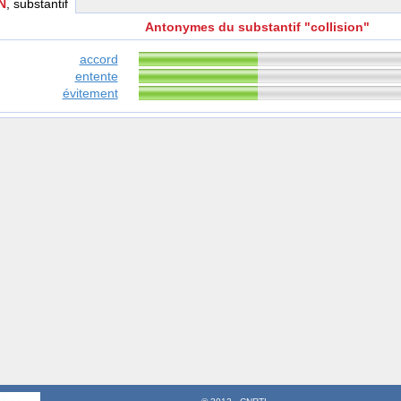
N
, substantif
Antonymes du substantif "collision"
accord
entente
évitement