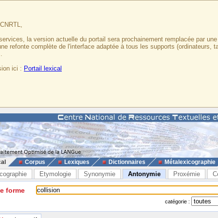
u CNRTL,
services, la version actuelle du portail sera prochainement remplacée par un
 une refonte complète de l'interface adaptée à tous les supports (ordinateurs, t
.
ion ici :
Portail lexical
cal
Corpus
Lexiques
Dictionnaires
Métalexicographie
cographie
Etymologie
Synonymie
Antonymie
Proxémie
C
ne forme
catégorie :