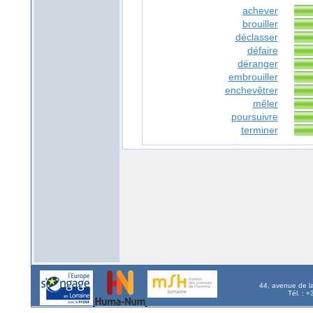
achever
brouiller
déclasser
défaire
déranger
embrouiller
enchevêtrer
mêler
poursuivre
terminer
44, avenue de l
Tél. : 