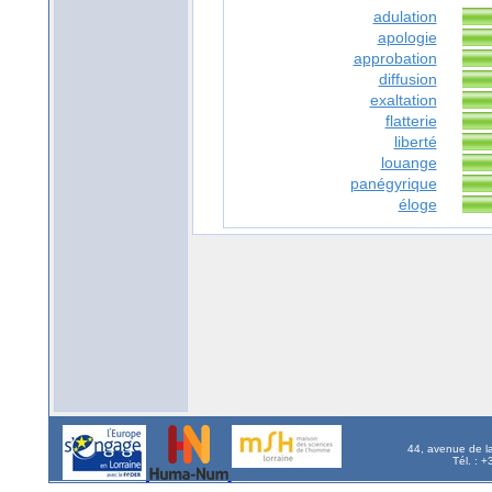
adulation
apologie
approbation
diffusion
exaltation
flatterie
liberté
louange
panégyrique
éloge
44, avenue de l
Tél. : 