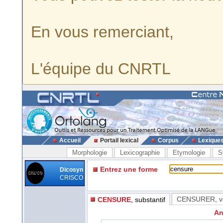
En vous remerciant,
L'équipe du CNRTL
Accueil
Portail lexical
Corpus
Lexique
Morphologie
Lexicographie
Etymologie
S
Entrez une forme
Dicosyn
CRISCO
CENSURER
, 
CENSURE
, substantif
An