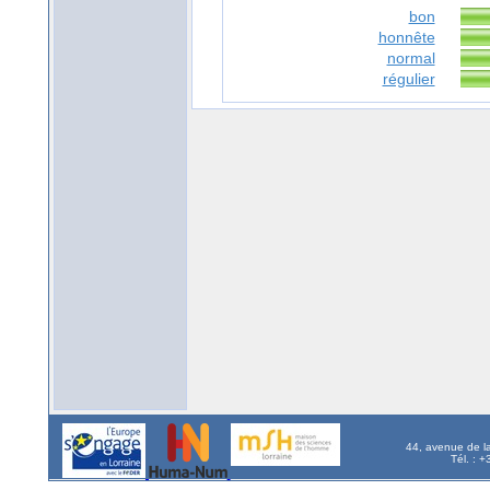
bon
honnête
normal
régulier
44, avenue de l
Tél. : 