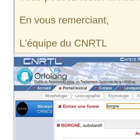
En vous remerciant,
L'équipe du CNRTL
Accueil
Portail lexical
Corpus
Lexique
Morphologie
Lexicographie
Etymologie
S
Entrez une forme
Dicosyn
CRISCO
BORGNE
, substantif
An