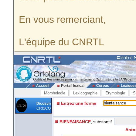
En vous remerciant,
L'équipe du CNRTL
Accueil
Portail lexical
Corpus
Lexique
Morphologie
Lexicographie
Etymologie
S
Entrez une forme
Dicosyn
CRISCO
BIENFAISANCE
, substantif
Anto