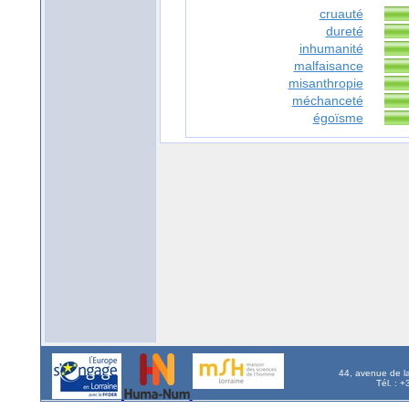
cruauté
dureté
inhumanité
malfaisance
misanthropie
méchanceté
égoïsme
44, avenue de l
Tél. : 