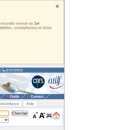
×
e nouvelle version au
1er
ablettes, smartphones) et inclut
Outils
Contact
oncordance
Aide