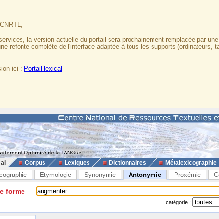
u CNRTL,
services, la version actuelle du portail sera prochainement remplacée par un
 une refonte complète de l'interface adaptée à tous les supports (ordinateurs, t
.
ion ici :
Portail lexical
cal
Corpus
Lexiques
Dictionnaires
Métalexicographie
cographie
Etymologie
Synonymie
Antonymie
Proxémie
C
ne forme
catégorie :