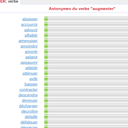
ER
, verbe
Antonymes du verbe "augmenter"
abaisser
accourcir
adoucir
affaiblir
amenuiser
amoindrir
amortir
aplanir
appauvrir
attiédir
atténuer
avilir
baisser
contracter
descendre
diminuer
décharger
décroître
défaillir
défalquer
déprécier