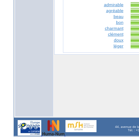
admirable
agréable
beau
bon
charmant
clément
doux
léger
44, avenue de l
Tél. : 