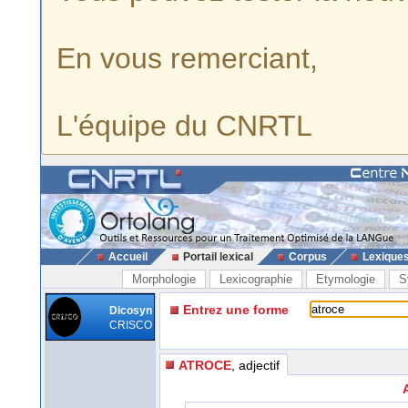
En vous remerciant,
L'équipe du CNRTL
Accueil
Portail lexical
Corpus
Lexique
Morphologie
Lexicographie
Etymologie
S
Entrez une forme
Dicosyn
CRISCO
ATROCE
, adjectif