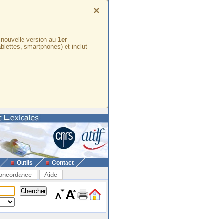
×
e nouvelle version au
1er
ablettes, smartphones) et inclut
Outils
Contact
oncordance
Aide