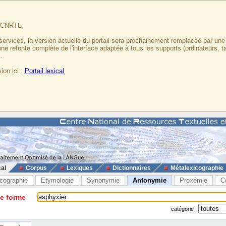
u CNRTL,
services, la version actuelle du portail sera prochainement remplacée par un
 une refonte complète de l'interface adaptée à tous les supports (ordinateurs, t
.
ion ici :
Portail lexical
cal
Corpus
Lexiques
Dictionnaires
Métalexicographie
cographie
Etymologie
Synonymie
Antonymie
Proxémie
C
ne forme
catégorie :