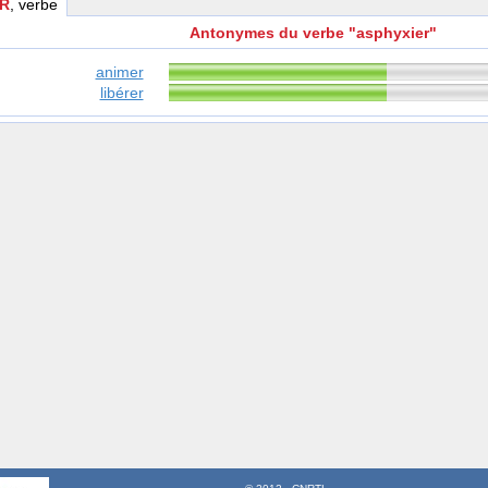
ER
, verbe
Antonymes du verbe "asphyxier"
animer
libérer