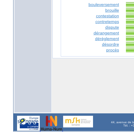
bouleversement
brouille
contestation
contretemps
dispute
dérangement
dérèglement
désordre
procès
44, avenue de l
Tél. : 