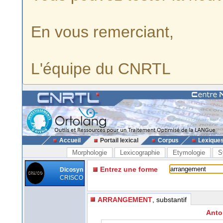
En vous remerciant,
L'équipe du CNRTL
Accueil
Portail lexical
Corpus
Lexique
Morphologie
Lexicographie
Etymologie
S
Entrez une forme
Dicosyn
CRISCO
ARRANGEMENT
, substantif
Anto