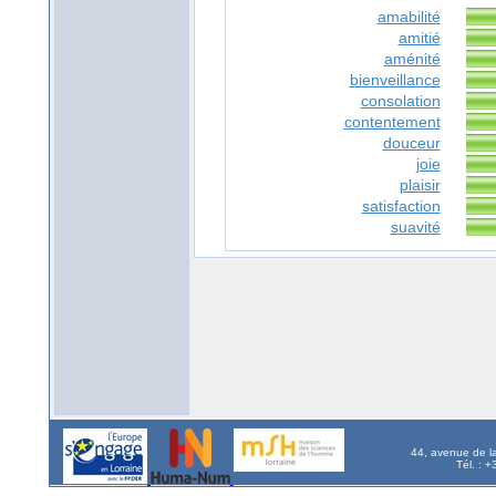
amabilité
amitié
aménité
bienveillance
consolation
contentement
douceur
joie
plaisir
satisfaction
suavité
44, avenue de l
Tél. : 