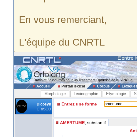
En vous remerciant,
L'équipe du CNRTL
Accueil
Portail lexical
Corpus
Lexique
Morphologie
Lexicographie
Etymologie
S
Entrez une forme
Dicosyn
CRISCO
AMERTUME
, substantif
Ant