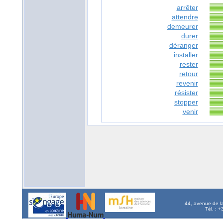
arrêter
attendre
demeurer
durer
déranger
installer
rester
retour
revenir
résister
stopper
venir
44, avenue de l
Tél. : 