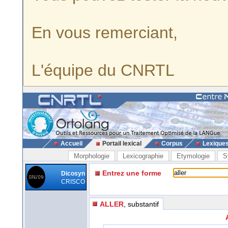
En vous remerciant,
L'équipe du CNRTL
Accueil
Portail lexical
Corpus
Lexique
Morphologie
Lexicographie
Etymologie
S
Entrez une forme
Dicosyn
CRISCO
ALLER
, substantif