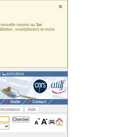
×
e nouvelle version au
1er
ablettes, smartphones) et inclut
Outils
Contact
oncordance
Aide