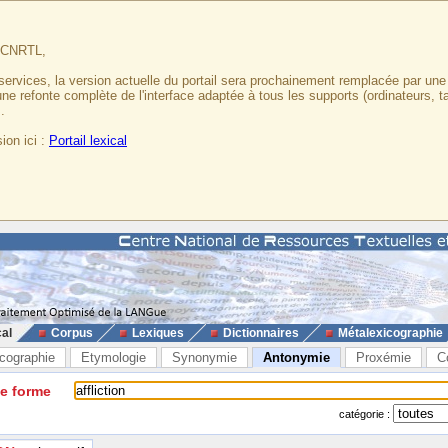
u CNRTL,
services, la version actuelle du portail sera prochainement remplacée par un
 une refonte complète de l'interface adaptée à tous les supports (ordinateurs, t
.
ion ici :
Portail lexical
cal
Corpus
Lexiques
Dictionnaires
Métalexicographie
cographie
Etymologie
Synonymie
Antonymie
Proxémie
C
ne forme
catégorie :