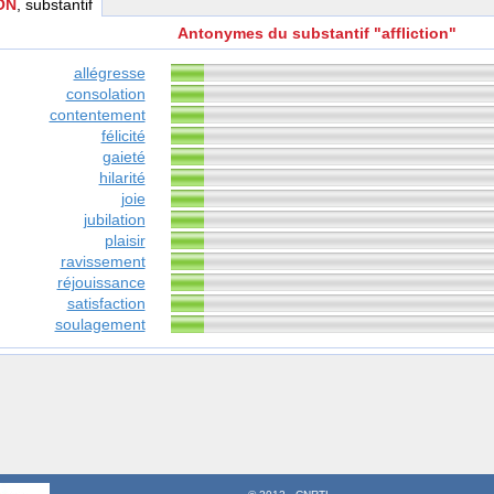
ON
, substantif
Antonymes du substantif "affliction"
allégresse
consolation
contentement
félicité
gaieté
hilarité
joie
jubilation
plaisir
ravissement
réjouissance
satisfaction
soulagement