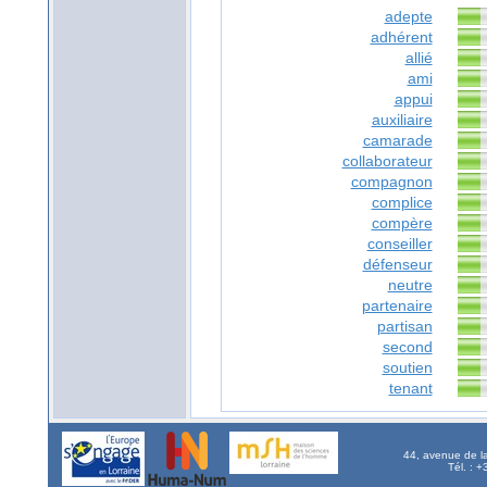
adepte
adhérent
allié
ami
appui
auxiliaire
camarade
collaborateur
compagnon
complice
compère
conseiller
défenseur
neutre
partenaire
partisan
second
soutien
tenant
44, avenue de l
Tél. : 