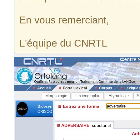
En vous remerciant,
L'équipe du CNRTL
Accueil
Portail lexical
Corpus
Lexique
Morphologie
Lexicographie
Etymologie
S
Entrez une forme
Dicosyn
CRISCO
ADVERSAIRE
, substantif
Ant