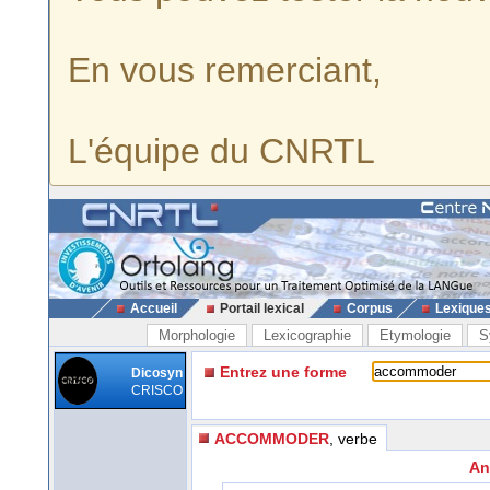
En vous remerciant,
L'équipe du CNRTL
Accueil
Portail lexical
Corpus
Lexique
Morphologie
Lexicographie
Etymologie
S
Entrez une forme
Dicosyn
CRISCO
ACCOMMODER
, verbe
An