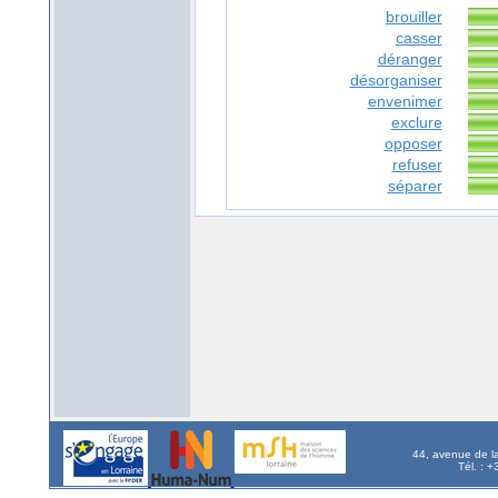
brouiller
casser
déranger
désorganiser
envenimer
exclure
opposer
refuser
séparer
44, avenue de l
Tél. : 