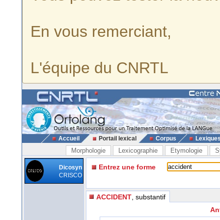
En vous remerciant,
L'équipe du CNRTL
Accueil
Portail lexical
Corpus
Lexique
Morphologie
Lexicographie
Etymologie
S
Entrez une forme
Dicosyn
CRISCO
ACCIDENT
, substantif
An