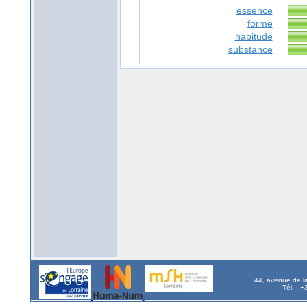
essence
forme
habitude
substance
44, avenue de l
Tél. : 