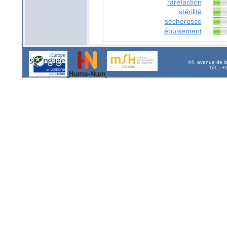
raréfaction
stérilité
sécheresse
épuisement
44, avenue de l
Tél. : 