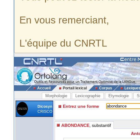
En vous remerciant,
L'équipe du CNRTL
Accueil
Portail lexical
Corpus
Lexique
Morphologie
Lexicographie
Etymologie
S
Entrez une forme
Dicosyn
CRISCO
ABONDANCE
, substantif
Ant