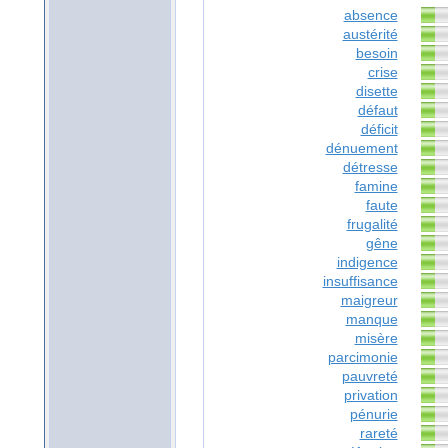
absence
austérité
besoin
crise
disette
défaut
déficit
dénuement
détresse
famine
faute
frugalité
gêne
indigence
insuffisance
maigreur
manque
misère
parcimonie
pauvreté
privation
pénurie
rareté